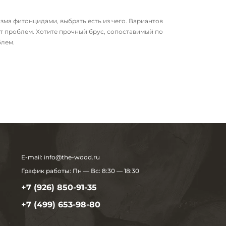
ма фитонцидами, выбрать есть из чего. Вариантов
ет проблем. Хотите прочный брус, сопоставимый по
блем.
E-mail:
info@the-wood.ru
График работы:
Пн — Вс: 8:30 — 18:30
+7 (926) 850-91-35
+7 (499) 653-98-80