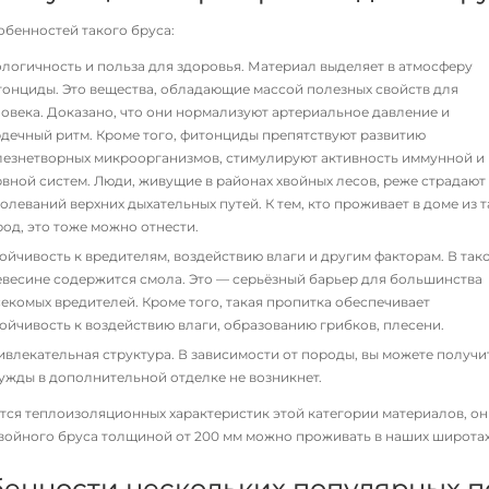
обенностей такого бруса:
логичность и польза для здоровья. Материал выделяет в атмосферу
онциды. Это вещества, обладающие массой полезных свойств для
овека. Доказано, что они нормализуют артериальное давление и
дечный ритм. Кроме того, фитонциды препятствуют развитию
лезнетворных микроорганизмов, стимулируют активность иммунной и
вной систем. Люди, живущие в районах хвойных лесов, реже страдают
олеваний верхних дыхательных путей. К тем, кто проживает в доме из т
од, это тоже можно отнести.
ойчивость к вредителям, воздействию влаги и другим факторам. В так
евесине содержится смола. Это — серьёзный барьер для большинства
екомых вредителей. Кроме того, такая пропитка обеспечивает
ойчивость к воздействию влаги, образованию грибков, плесени.
влекательная структура. В зависимости от породы, вы можете получ
ужды в дополнительной отделке не возникнет.
ется теплоизоляционных характеристик этой категории материалов, он
хвойного бруса толщиной от 200 мм можно проживать в наших широтах
енности нескольких популярных п