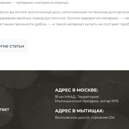
вании — материал смотрится хорошо.
 если вы хотите экологичный дом, наполненный полезными для организ
 деревьев хвойных пород достаточно. Хотите недорогой материал, — н
истикам прочности дубом, — и такой материал купить не составит про
гие статьи
АДРЕС В МОСКВЕ:
91 км МКАД. Территория
Мытищинской Ярмарки, ангар №15
ТВЕТ
АДРЕС В МЫТИЩАХ:
Волковское шоссе, строение 21А