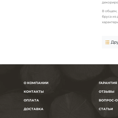
декориро
В общем,
бруса из
характер
Дру
О КОМПАНИИ
ГАРАНТИЯ
КОНТАКТЫ
ОТЗЫВЫ
ОПЛАТА
ВОПРОС-О
ДОСТАВКА
СТАТЬИ