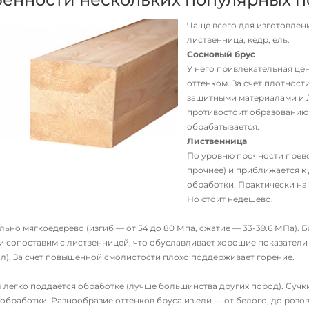
Чаще всего для изготовлен
лиственница, кедр, ель.
Сосновый брус
У него привлекательная цен
оттенком. За счет плотнос
защитными материалами и Л
противостоит образованию 
обрабатывается.
Лиственница
По уровню прочности прево
прочнее) и приближается к
обработки. Практически на 
Но стоит недешево.
ьно мягкоедерево (изгиб — от 54 до 80 Мпа, сжатие — 33-39.6 МПа). 
и сопоставим с лиственницей, что обуславливает хорошие показатели 
ал). За счет повышенной смолистости плохо поддерживает горение.
 легко поддается обработке (лучше большинства других пород). Сучки
обработки. Разнообразие оттенков бруса из ели — от белого, до розо