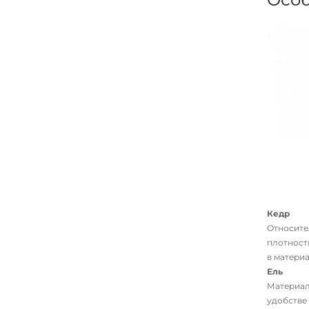
Кедр
Относител
плотност
в матери
Ель
Материал
удобстве 