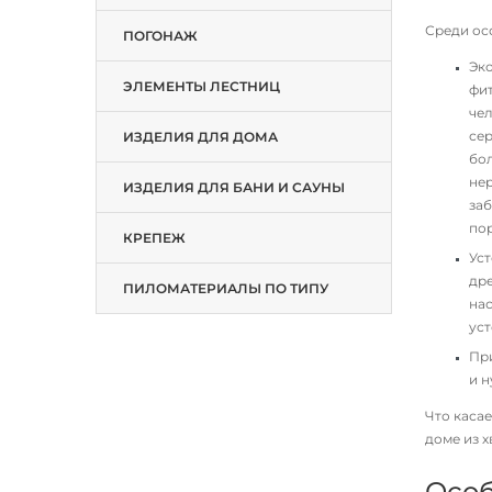
Среди ос
ПОГОНАЖ
Эко
ЭЛЕМЕНТЫ ЛЕСТНИЦ
фит
чел
сер
ИЗДЕЛИЯ ДЛЯ ДОМА
бо
нер
ИЗДЕЛИЯ ДЛЯ БАНИ И САУНЫ
заб
пор
КРЕПЕЖ
Уст
др
ПИЛОМАТЕРИАЛЫ ПО ТИПУ
нас
уст
При
и н
Что каса
доме из 
Особ