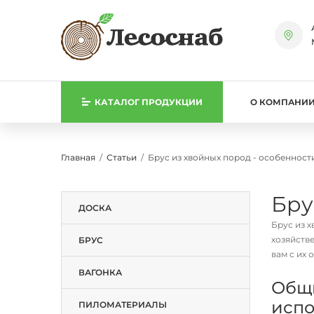
КАТАЛОГ
ПРОДУКЦИИ
О КОМПАНИ
Главная
Статьи
Брус из хвойных пород - особенност
Бру
ДОСКА
Брус из 
хозяйств
БРУС
вам с их 
ВАГОНКА
Общи
испо
ПИЛОМАТЕРИАЛЫ