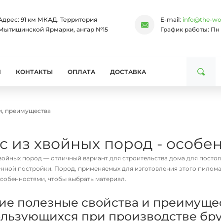
Адрес:
91 км МКАД. Территория
E-mail:
info@the-wo
Мытищинской Ярмарки, ангар №15
График работы:
Пн 
И
КОНТАКТЫ
ОПЛАТА
ДОСТАВКА
и, преимущества
с из хвойных пород - особе
хвойных пород — отличный вариант для строительства дома для посто
енной постройки. Пород, применяемых для изготовления этого пилома
особенностями, чтобы выбрать материал.
е полезные свойства и преимущес
льзующихся при производстве бр