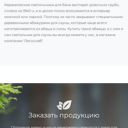
Керамические светильники для бани выглядят довольно грубо,
словно из 1940-х, и в целом плохо вписываются в интерьер
моечной или парной. Поэтому их часто закрывают специальными
деревянными абажурами для сауны, которые чаще всего
изготавливаются из абаша и липы. Купить такой абажур, а с ним и
сам светильник для сауны вы всегда можете у нас, в магазине
компании "Лесоснаб".
Заказать продукцию
Отправьте заявку и наши менеджеры свяжуться с вами для