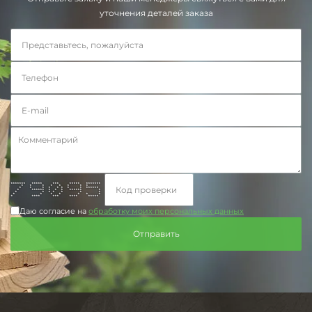
уточнения деталей заказа
******* ***** *** ***** *******
* * * * * * * *
* * * * * * * * ******
* ****** * * * ****** *
* * * * * * *
* * * * * * *
* **** *** **** *****
Даю согласие на
обработку моих персональных данных