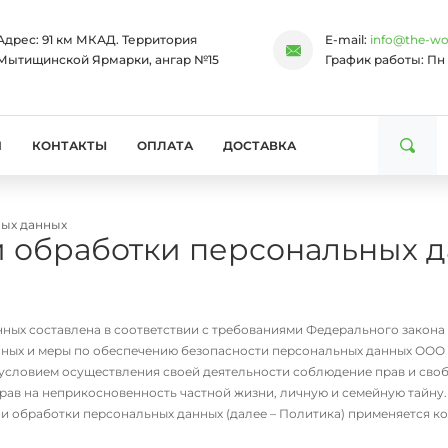
Адрес:
91 км МКАД. Территория
E-mail:
info@the-wo
Мытищинской Ярмарки, ангар №15
График работы:
Пн 
И
КОНТАКТЫ
ОПЛАТА
ДОСТАВКА
ных данных
и обработки персональных 
ых составлена в соответствии с требованиями Федерального закона о
ных и меры по обеспечению безопасности персональных данных ООО «
условием осуществления своей деятельности соблюдение прав и своб
прав на неприкосновенность частной жизни, личную и семейную тайну.
 обработки персональных данных (далее – Политика) применяется ко