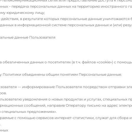
телекоммуникационных сетях или предоставление доступа к персон
ных – передача персональных данных на территорию иностранного го
ому юридическому лицу;
 действия, в результате которых персональные данные уничтожаются
данных в информационной системе персональных данных и (или) резу
альные данные Пользователя
 обезличенных данных о посетителях (в т.ч. файлов «cookie») с помощ
ту Политики объединены общим понятием Персональные данные.
зователя — информирование Пользователя посредством отправки эле
ров.
льзователю уведомления о новых продуктах и услугах, специальных п
формационных сообщений, направив Оператору письмо на адрес элект
 и специальных предложениях».
аемые с помощью сервисов интернет-статистики, служат для сбора и
.
нных