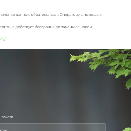
нальных данных, обратившись к Оператору с помощью
литика действует бессрочно до замены ее новой
icy/
.
 заказа