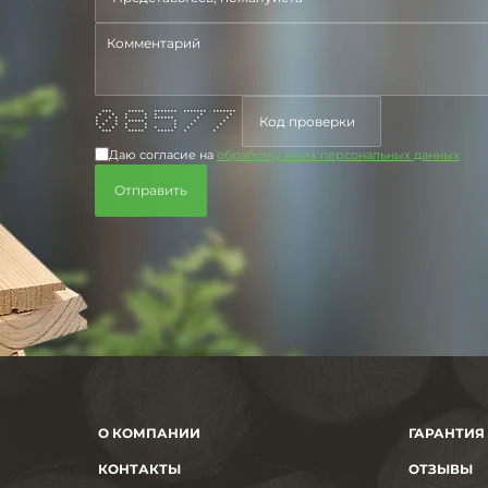
*** ***** ******* ******* *******
* * * * * * *
* * * * * ****** * *
* * * ***** * * *
* * * * * * * *
* * * * * * * *
*** ***** ***** * *
Даю согласие на
обработку моих персональных данных
О КОМПАНИИ
ГАРАНТИЯ
КОНТАКТЫ
ОТЗЫВЫ