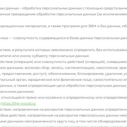
ых данных – обработка персональных данных с помощью средств вычи
енное прекращение обработки персональных данных (за исключением 
ормационных материалов, а также программ для ЭВМ и баз данных, об
ных — совокупность содержащихся в базах данных персональных да
ствия, в результате которых невозможно определить без использов
ателю или иному субъекту персональных данных;
йствие (операция) или совокупность действий (операций), совершаем
ми данными, включая сбор, запись, систематизацию, накопление, хран
, предоставление, доступ), обезличивание, блокирование, удаление, 
пальный орган, юридическое или физическое лицо, самостоятельно и
анных, а также определяющие цели обработки персональных данных,
ональными данными;
 относящаяся прямо или косвенно к определенному или определяем
а
https://the-wood.ru
;
йствия, направленные на раскрытие персональных данных определенн
юбые действия, направленные на раскрытие персональных данных нео
ыми данными неограниченного круга лиц, в том числе обнародование