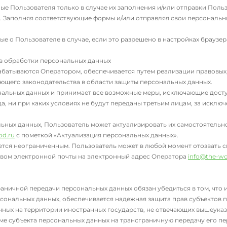
е Пользователя только в случае их заполнения и/или отправки Поль
. Заполняя соответствующие формы и/или отправляя свои персональн
 о Пользователе в случае, если это разрешено в настройках браузер
ов обработки персональных данных
батываются Оператором, обеспечивается путем реализации правовых,
ющего законодательства в области защиты персональных данных.
нальных данных и принимает все возможные меры, исключающие дост
, ни при каких условиях не будут переданы третьим лицам, за исклю
льных данных, Пользователь может актуализировать их самостоятельн
od.ru
с пометкой «Актуализация персональных данных».
тся неограниченным. Пользователь может в любой момент отозвать с
вом электронной почты на электронный адрес Оператора
info@the-wo
аничной передачи персональных данных обязан убедиться в том, что
сональных данных, обеспечивается надежная защита прав субъектов 
ных на территории иностранных государств, не отвечающих вышеуказ
ме субъекта персональных данных на трансграничную передачу его п