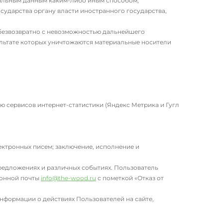
альным данным каким-либо иным способом;
сударства органу власти иностранного государства,
 безвозвратно с невозможностью дальнейшего
льтате которых уничтожаются материальные носители
ью сервисов интернет-статистики (Яндекс Метрика и Гугл
ктронных писем; заключение, исполнение и
редложениях и различных событиях. Пользователь
ронной почты
info@the-wood.ru
с пометкой «Отказ от
нформации о действиях Пользователей на сайте,