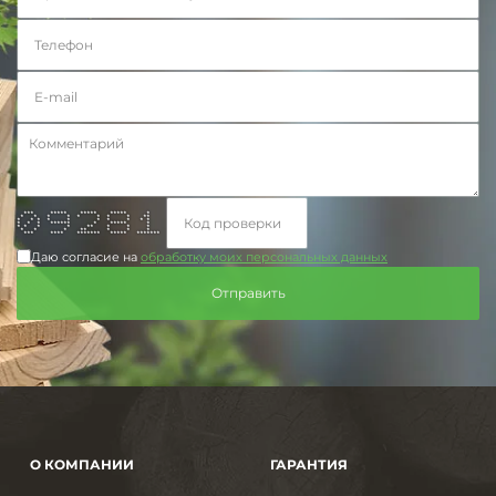
*** ***** ***** ***** *
* * * * * * * * **
* * * * * * * * * *
* * * ****** * ***** *
* * * * ** * * *
* * * ** * * *
*** **** ******* ***** *******
Даю согласие на
обработку моих персональных данных
О КОМПАНИИ
ГАРАНТИЯ