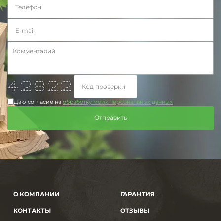
* ***** ***** ***** *****
** * * * * * * * *
* * * * * * *
* * * ***** * *
******* ** * * ** **
* ** * * ** **
* ******* ***** ******* *******
Даю согласие на
обработку моих персональных данных
О КОМПАНИИ
ГАРАНТИЯ
КОНТАКТЫ
ОТЗЫВЫ