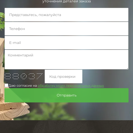
уточнения деталей заказа
***** ***** *** ***** *******
* * * * * * * * *
* * * * * * * * *
***** ***** * * * ** *
* * * * * * * * *
* * * * * * * * *
***** ***** *** ***** *
Даю согласие на
обработку моих персональных данных