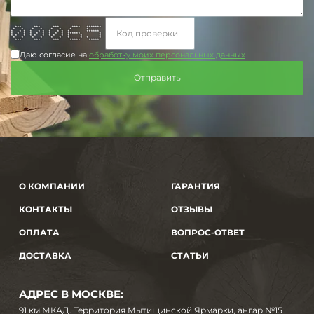
*** *** *** **** *******
* * * * * * * *
* * * * * * * * * * ******
* * * * * * * * * ****** *
* * * * * * * * * * * *
* * * * * * * * * *
*** *** *** ***** *****
Даю согласие на
обработку моих персональных данных
О КОМПАНИИ
ГАРАНТИЯ
КОНТАКТЫ
ОТЗЫВЫ
ОПЛАТА
ВОПРОС-ОТВЕТ
ДОСТАВКА
СТАТЬИ
АДРЕС В МОСКВЕ:
91 км МКАД. Территория Мытищинской Ярмарки, ангар №15