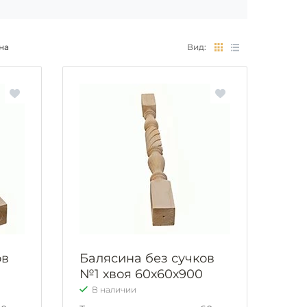
на
Вид:
ов
Балясина без сучков
№1 хвоя 60х60х900
В наличии