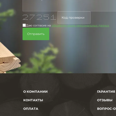
***** ******* ***** ******* *
* * * * * * **
* * * ****** * *
* * * * *
** * ** * *
** * ** * * *
******* * ******* ***** *******
Даю согласие на
обработку моих персональных данных
О КОМПАНИИ
ГАРАНТИЯ
КОНТАКТЫ
ОТЗЫВЫ
ОПЛАТА
ВОПРОС-О