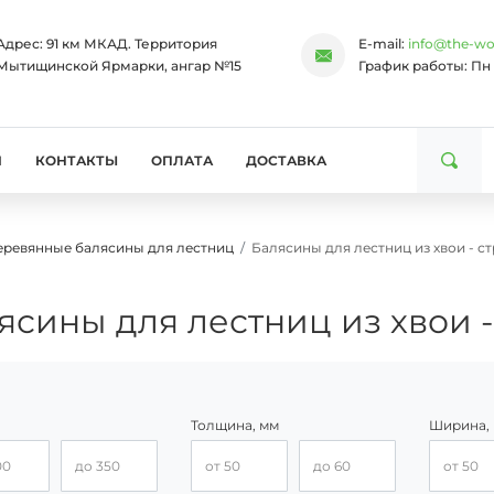
Адрес:
91 км МКАД. Территория
E-mail:
info@the-wo
Мытищинской Ярмарки, ангар №15
График работы:
Пн 
И
КОНТАКТЫ
ОПЛАТА
ДОСТАВКА
еревянные балясины для лестниц
Балясины для лестниц из хвои - с
ясины для лестниц из хвои -
Толщина, мм
Ширина,
от
Цена, до
Толщина, от
Толщина, до
Ширина, 