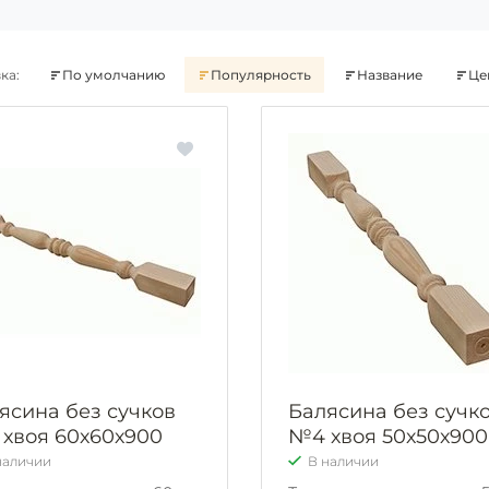
ка:
По умолчанию
Популярность
Название
Це
ясина без сучков
Балясина без сучк
хвоя 60х60х900
№4 хвоя 50х50х900
наличии
В наличии