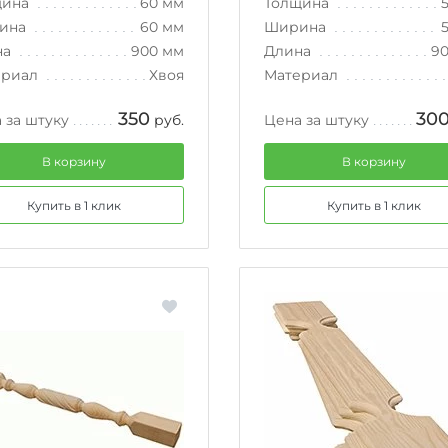
щина
60 мм
Толщина
ина
60 мм
Ширина
на
900 мм
Длина
9
ериал
Хвоя
Материал
350
30
 за штуку
руб.
Цена за штуку
В корзину
В корзину
Купить в 1 клик
Купить в 1 клик