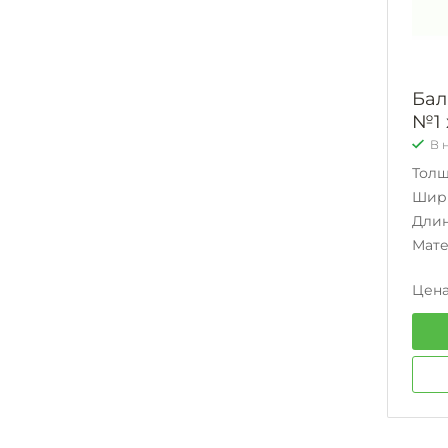
Бал
№1 
В 
Тол
Шир
Дли
Мат
Цена