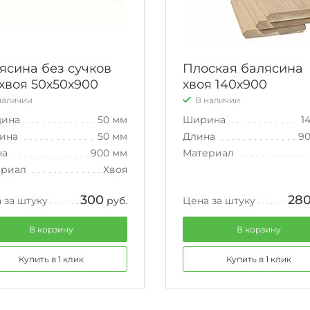
ясина без сучков
Плоская балясина
хвоя 50х50х900
хвоя 140х900
наличии
В наличии
щина
50 мм
Ширина
1
ина
50 мм
Длина
9
на
900 мм
Материал
ериал
Хвоя
300
28
 за штуку
руб.
Цена за штуку
В корзину
В корзину
Купить в 1 клик
Купить в 1 клик