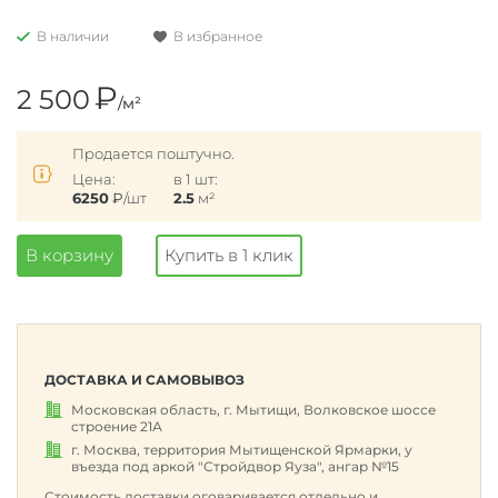
В наличии
В избранное
₽
2 500
/м²
Продается поштучно.
Цена:
в 1 шт:
6250
₽
/шт
2.5
м²
В корзину
Купить в 1 клик
ДОСТАВКА И САМОВЫВОЗ
Московская область, г. Мытищи, Волковское шоссе
строение 21А
г. Москва, территория Мытищенской Ярмарки, у
въезда под аркой "Стройдвор Яуза", ангар №15
Стоимость доставки оговаривается отдельно и