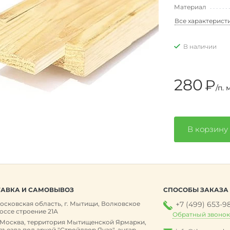
Материал
Все характерист
В наличии
280
₽
/п. 
В корзину
АВКА И САМОВЫВОЗ
СПОСОБЫ ЗАКАЗА
осковская область, г. Мытищи, Волковское
+7 (499) 653-9
оссе строение 21А
Обратный звоно
. Москва, территория Мытищенской Ярмарки,
 въезда под аркой "Стройдвор Яуза", ангар