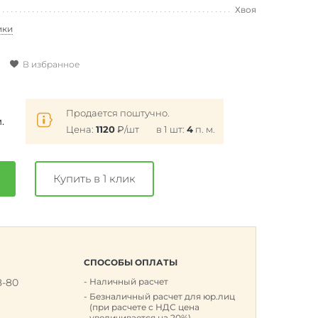
Хвоя
ики
В избранное
Продается поштучно.
м.
Цена:
1120
₽
/шт
в 1 шт:
4
п. м.
Купить в 1 клик
СПОСОБЫ ОПЛАТЫ
8-80
Наличный расчет
к
Безналичный расчет для юр.лиц
(при расчете с НДС цена
увеличивается на 20%)