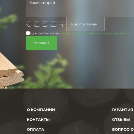
*** ***** ***** ******* *
* * * * * * * **
* * * * * * ****** * *
* * * ** ****** * * *
* * * * * * *******
* * * * * * * *
*** ***** **** ***** *
Даю согласие на
обработку моих персональных данных
О КОМПАНИИ
ГАРАНТИЯ
КОНТАКТЫ
ОТЗЫВЫ
ОПЛАТА
ВОПРОС-О