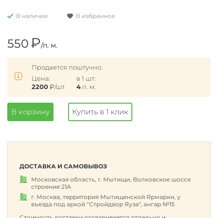
В наличии
В избранное
₽
550
/п. м.
Продается поштучно.
Цена:
в 1 шт:
2200
₽
/шт
4
п. м.
В корзину
Купить в 1 клик
ДОСТАВКА И САМОВЫВОЗ
Московская область, г. Мытищи, Волковское шоссе
строение 21А
г. Москва, территория Мытищенской Ярмарки, у
въезда под аркой "Стройдвор Яуза", ангар №15
Стоимость доставки оговаривается отдельно и