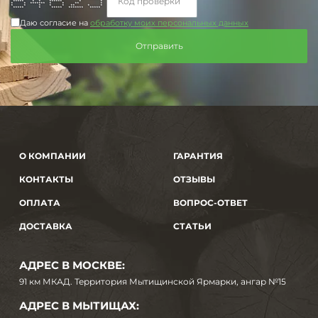
***** * * ****** * *
* * ******* * * ** *
* * * * * ** * *
***** * ***** ******* *****
Даю согласие на
обработку моих персональных данных
О КОМПАНИИ
ГАРАНТИЯ
КОНТАКТЫ
ОТЗЫВЫ
ОПЛАТА
ВОПРОС-ОТВЕТ
ДОСТАВКА
СТАТЬИ
АДРЕС В МОСКВЕ:
91 км МКАД. Территория Мытищинской Ярмарки, ангар №15
АДРЕС В МЫТИЩАХ: