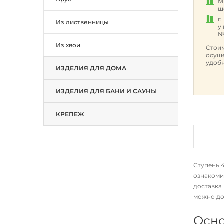
М
ш
г
Из лиственницы
у
№
Из хвои
Стоим
осуще
удобн
ИЗДЕЛИЯ ДЛЯ ДОМА
ИЗДЕЛИЯ ДЛЯ БАНИ И САУНЫ
КРЕПЕЖ
Ступень 4
ознакоми
доставка
можно до
Осно