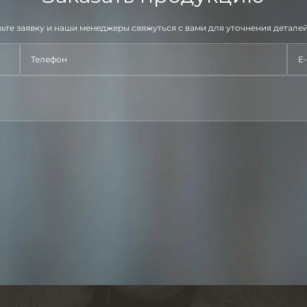
ьте заявку и наши менеджеры свяжуться с вами для уточнения деталей