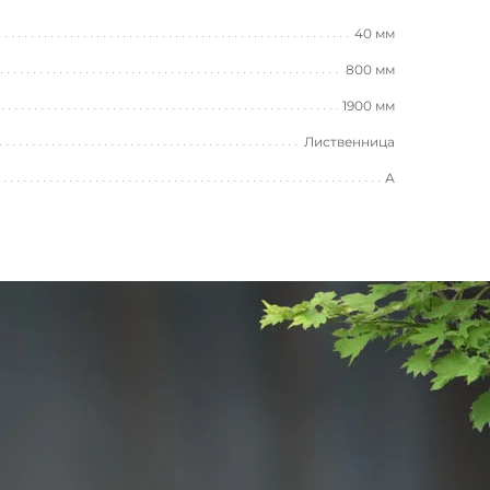
40 мм
800 мм
1900 мм
Лиственница
А