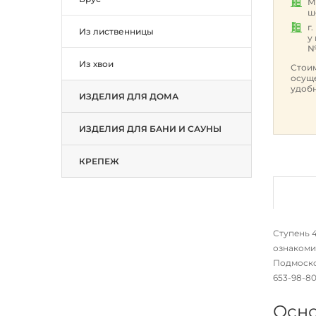
М
ш
г
Из лиственницы
у
№
Из хвои
Стоим
осуще
удобн
ИЗДЕЛИЯ ДЛЯ ДОМА
ИЗДЕЛИЯ ДЛЯ БАНИ И САУНЫ
КРЕПЕЖ
Ступень 4
ознакоми
Подмосков
653-98-8
Осно