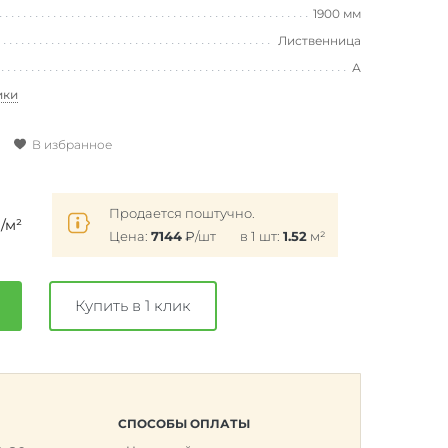
1900 мм
Лиственница
А
ики
В избранное
₽
Продается поштучно.
/м²
Цена:
7144
₽
/шт
в 1 шт:
1.52
м²
Купить в 1 клик
СПОСОБЫ ОПЛАТЫ