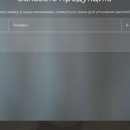
ьте заявку и наши менеджеры свяжуться с вами для уточнения деталей