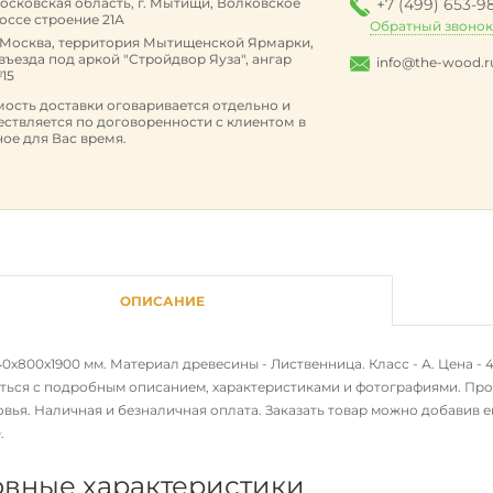
осковская область, г. Мытищи, Волковское
+7 (499) 653-9
оссе строение 21А
Обратный звоно
. Москва, территория Мытищенской Ярмарки,
 въезда под аркой "Стройдвор Яуза", ангар
info@the-wood.r
15
ость доставки оговаривается отдельно и
ствляется по договоренности с клиентом в
ое для Вас время.
ОПИСАНИЕ
0х800х1900 мм. Материал древесины - Лиственница. Класс - А. Цена - 4
ться с подробным описанием, характеристиками и фотографиями. Прод
ья. Наличная и безналичная оплата. Заказать товар можно добавив ег
0
.
вные характеристики