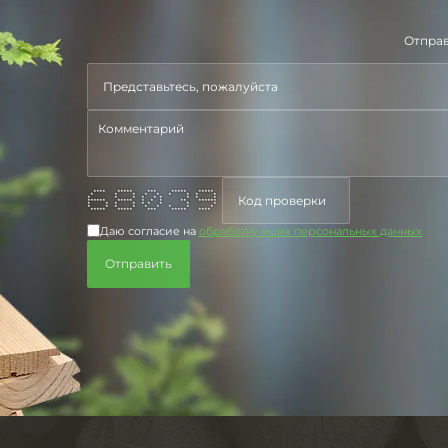
Отправ
**** ***** *** ***** *****
* * * * * * * * *
* * * * * * * * *
****** ***** * * * ** ******
* * * * * * * * *
* * * * * * * * *
***** ***** *** ***** ****
Даю согласие на
обработку моих персональных данных