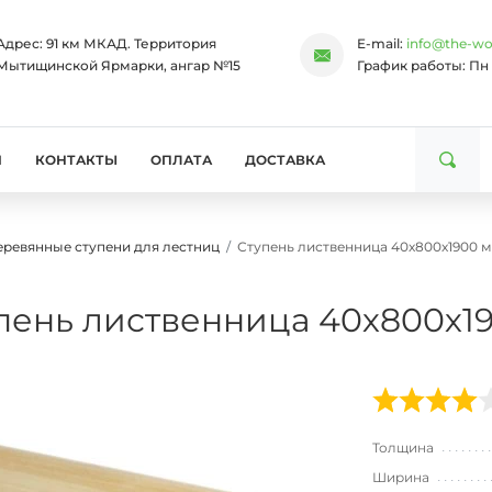
Адрес:
91 км МКАД. Территория
E-mail:
info@the-wo
Мытищинской Ярмарки, ангар №15
График работы:
Пн 
И
КОНТАКТЫ
ОПЛАТА
ДОСТАВКА
еревянные ступени для лестниц
Ступень лиственница 40х800х1900 м
пень лиственница 40х800х19
Толщина
Ширина