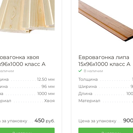
овагонка хвоя
Евровагонка липа
5х96х1000 класс А
15х96х1000 класс А
наличии
В наличии
щина
12.50 мм
Толщина
ина
96 мм
Ширина
на
1000 мм
Длина
10
ериал
Хвоя
Материал
450
90
 за упаковку
руб.
Цена за упаковку