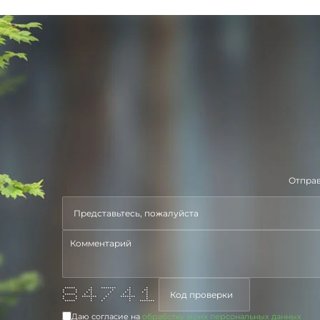
Отправ
***** * ******* * *
* * ** * ** **
* * * * * * * * *
***** * * * * * *
* * ******* * ******* *
* * * * * *
***** * * * *******
Даю согласие на
обработку моих персональных данных