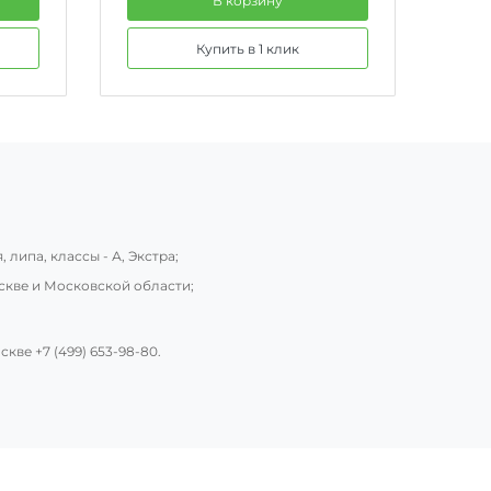
В корзину
Купить в 1 клик
 липа, классы - А, Экстра;
скве и Московской области;
оскве
+7 (499) 653-98-80
.