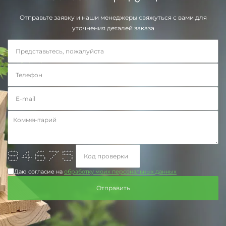
Отправьте заявку и наши менеджеры свяжуться с вами для
уточнения деталей заказа
***** * **** ******* *******
* * ** * * *
* * * * * * ******
***** * * ****** * *
* * ******* * * * *
* * * * * * * *
***** * ***** * *****
Даю согласие на
обработку моих персональных данных