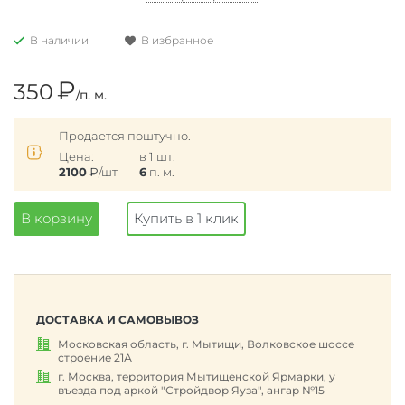
В наличии
В избранное
₽
350
/п. м.
Продается поштучно.
Цена:
в 1 шт:
2100
₽
/шт
6
п. м.
В корзину
Купить в 1 клик
ДОСТАВКА И САМОВЫВОЗ
Московская область, г. Мытищи, Волковское шоссе
строение 21А
г. Москва, территория Мытищенской Ярмарки, у
въезда под аркой "Стройдвор Яуза", ангар №15