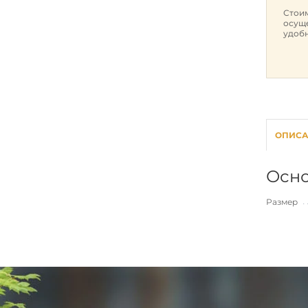
Стоим
осуще
удобн
ОПИС
Осно
Размер