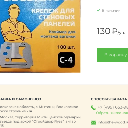
В наличии
130
₽
/уп.
В корзину
АВКА И САМОВЫВОЗ
СПОСОБЫ ЗАКАЗА
осковская область, г. Мытищи, Волковское
+7 (499) 653-9
оссе строение 21А
Обратный звоно
. Москва, территория Мытищенской Ярмарки,
 въезда под аркой "Стройдвор Яуза", ангар
info@the-wood.r
15