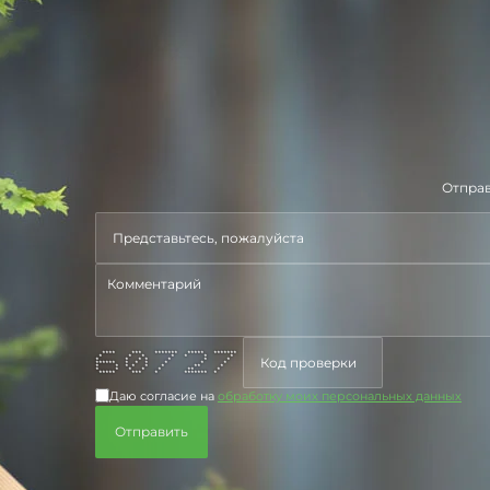
Отправ
**** *** ******* ***** *******
* * * * * * *
* * * * * * *
****** * * * * * *
* * * * * * ** *
* * * * * ** *
***** *** * ******* *
Даю согласие на
обработку моих персональных данных