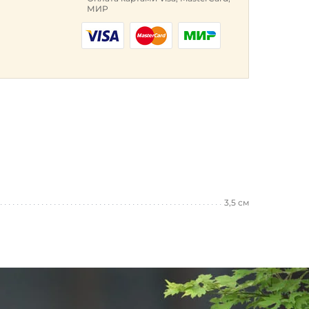
МИР
3,5 см