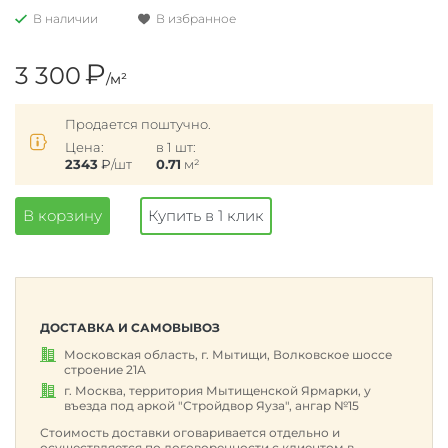
В наличии
В избранное
₽
3 300
/м²
Продается поштучно.
Цена:
в 1 шт:
2343
₽
/шт
0.71
м²
В корзину
Купить в 1 клик
ДОСТАВКА И САМОВЫВОЗ
Московская область, г. Мытищи, Волковское шоссе
строение 21А
г. Москва, территория Мытищенской Ярмарки, у
въезда под аркой "Стройдвор Яуза", ангар №15
Стоимость доставки оговаривается отдельно и
осуществляется по договоренности с клиентом в