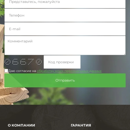
*** **** **** ******* ***
* * * * * * *
* * * * * * * * *
* * * ****** ****** * * * *
* * * * * * * * * * *
* * * * * * * * *
*** ***** ***** * ***
Даю согласие на
обработку моих персональных данных
О КОМПАНИИ
ГАРАНТИЯ