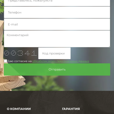
*** *** ***** * *
* * * * * * ** **
* * * * * * * * * * *
* * * * * * ** * * *
* * * * * * * ******* *
* * * * * * * *
*** *** ***** * *******
Даю согласие на
обработку моих персональных данных
О КОМПАНИИ
ГАРАНТИЯ