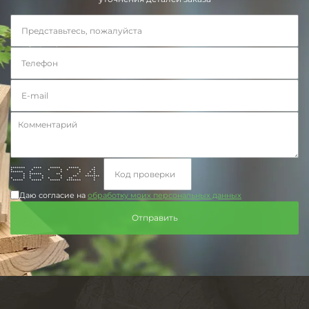
******* **** ***** ***** *
* * * * * * **
****** * * * * *
* ****** ** * * *
* * * * ** *******
* * * * * * ** *
***** ***** ***** ******* *
Даю согласие на
обработку моих персональных данных