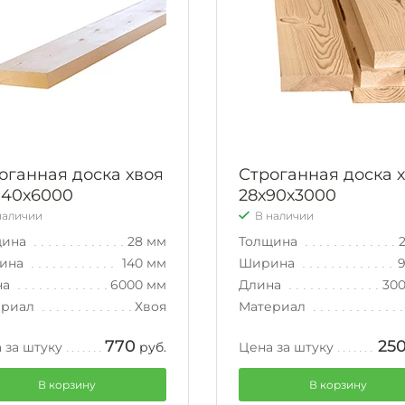
оганная доска хвоя
Строганная доска 
140х6000
28х90х3000
наличии
В наличии
щина
28 мм
Толщина
ина
140 мм
Ширина
на
6000 мм
Длина
30
ериал
Хвоя
Материал
770
25
 за штуку
руб.
Цена за штуку
В корзину
В корзину