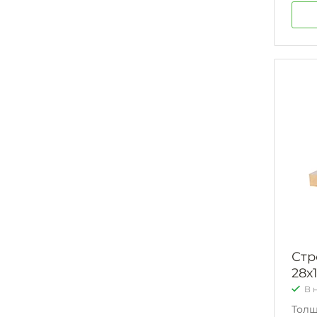
Стр
28х
В 
Тол