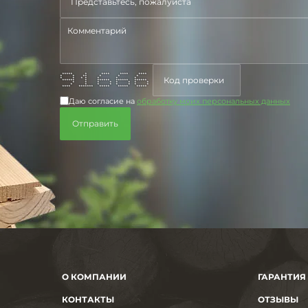
***** * **** **** ****
* * ** * * *
* * * * * * *
****** * ****** ****** ******
* * * * * * * *
* * * * * * * *
**** ******* ***** ***** *****
Даю согласие на
обработку моих персональных данных
О КОМПАНИИ
ГАРАНТИЯ
КОНТАКТЫ
ОТЗЫВЫ