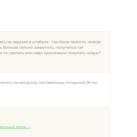
сь на чердаке в штабеле - там была темнота, низкая
ть больше сильно закрутило, получился так
то-то сделать или надо однозначно покупать новую?
 стелить на них доску лиственницы толщиной 28 мм
ионный зазор
…