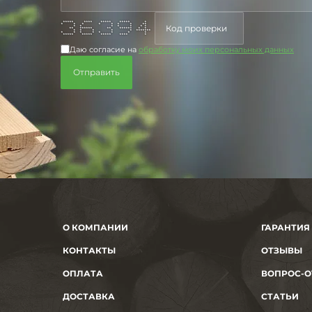
***** **** ***** ***** *
* * * * * * * **
* * * * * * *
** ****** ** ****** * *
* * * * * *******
* * * * * * * *
***** ***** ***** **** *
Даю согласие на
обработку моих персональных данных
О КОМПАНИИ
ГАРАНТИЯ
КОНТАКТЫ
ОТЗЫВЫ
ОПЛАТА
ВОПРОС-О
ДОСТАВКА
СТАТЬИ