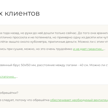
х клиентов
года назад, но руки до неё дошли только сейчас. До того она хранила
тлично просохла и не потемнела, но примерно одну из десяти или чу
олёта» вышло около кубометра, приличные деньги. Можно ли с этим ч
ись при сушке, можно, но это очень трудоёмко
и не дает гарантии
…
еревянный брус 50х150 мм, расстояние между лагами - 40 см. Можно ли
остаточно
…
 обрешётки?
не следует, потому что обрешётка
обеспечивает необходимый вентиляц