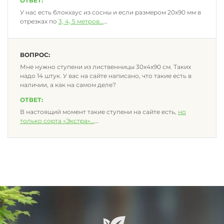
ОТВЕТ:
У нас есть блокхаус из сосны и если размером 20х90 мм в
отрезках по
3, 4, 5 метров
…
ВОПРОС:
Мне нужно ступени из лиственницы 30х4х90 см. Таких
надо 14 штук. У вас на сайте написано, что такие есть в
наличии, а как на самом деле?
ОТВЕТ:
В настоящий момент такие ступени на сайте есть,
но
только сорта «Экстра»
…