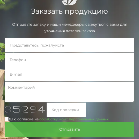
Заказать продукцию
Отправьте заявку и наши менеджеры свяжуться с вами для
уточнения деталей заказа
***** ******* ***** ***** *
* * * * * * * **
* ****** * * * * *
** * * ****** * *
* * ** * *******
* * * * ** * *
***** ***** ******* **** *
Даю согласие на
обработку моих персональных данных