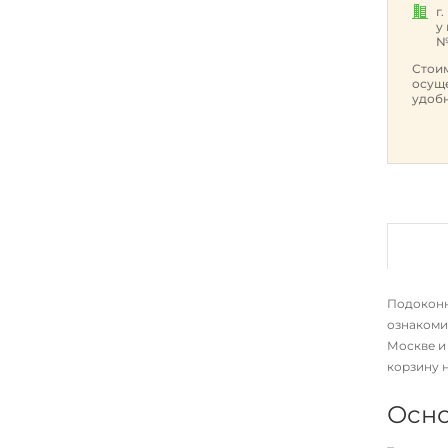
г
у
№
Стоим
осуще
удобн
Подоконни
ознакоми
Москве и
корзину 
Осно