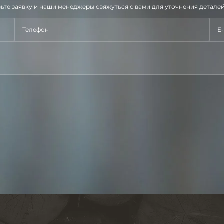
ьте заявку и наши менеджеры свяжуться с вами для уточнения деталей