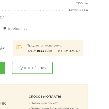
1300 мм
Лиственница
ики
В избранное
₽
Продается поштучно.
/м²
Цена:
1833
₽
/шт
в 1 шт:
0.39
м²
Купить в 1 клик
СПОСОБЫ ОПЛАТЫ
8-80
Наличный расчет
к
Безналичный расчет для юр.лиц