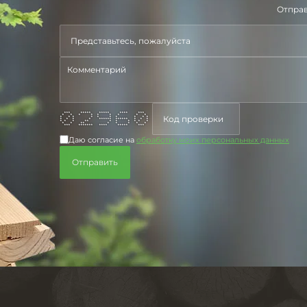
Отправ
*** ***** ***** **** ***
* * * * * * * * *
* * * * * * * * * *
* * * * ****** ****** * * *
* * * ** * * * * * *
* * ** * * * * *
*** ******* **** ***** ***
Даю согласие на
обработку моих персональных данных