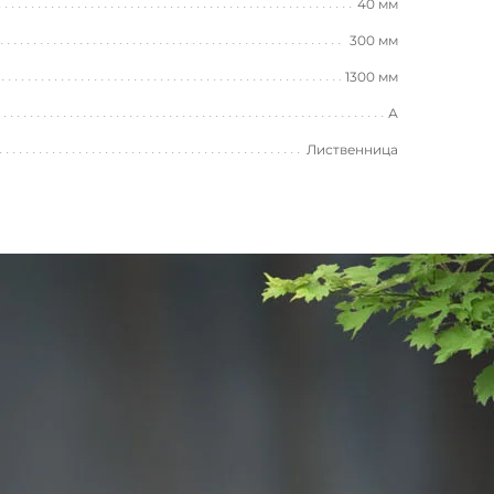
40 мм
300 мм
1300 мм
А
Лиственница