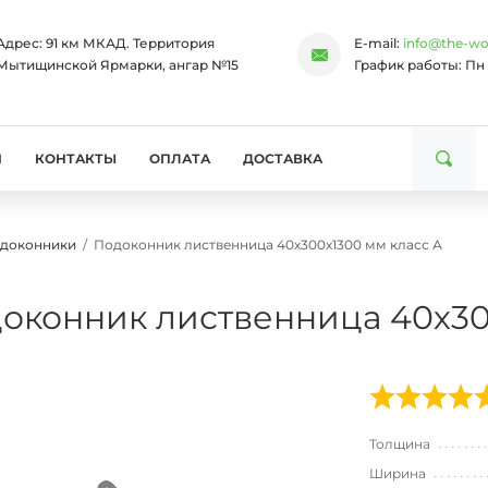
Адрес:
91 км МКАД. Территория
E-mail:
info@the-wo
Мытищинской Ярмарки, ангар №15
График работы:
Пн 
И
КОНТАКТЫ
ОПЛАТА
ДОСТАВКА
одоконники
Подоконник лиственница 40х300х1300 мм класс А
оконник лиственница 40х30
Толщина
Ширина