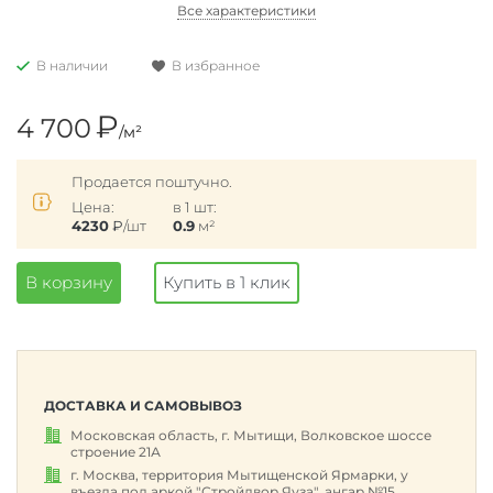
Все характеристики
В наличии
В избранное
₽
4 700
/м²
Продается поштучно.
Цена:
в 1 шт:
4230
₽
/шт
0.9
м²
В корзину
Купить в 1 клик
ДОСТАВКА И САМОВЫВОЗ
Московская область, г. Мытищи, Волковское шоссе
строение 21А
г. Москва, территория Мытищенской Ярмарки, у
въезда под аркой "Стройдвор Яуза", ангар №15