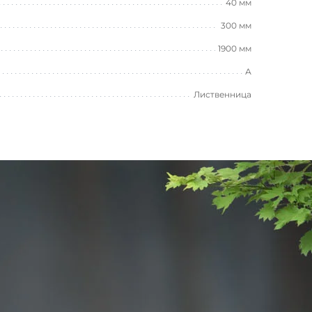
40 мм
300 мм
1900 мм
А
Лиственница