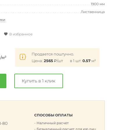
1900 мм
Лиственница
ики
В избранное
₽
Продается поштучно.
/м²
Цена:
2565
₽
/шт
в 1 шт:
0.57
м²
Купить в 1 клик
СПОСОБЫ ОПЛАТЫ
8-80
Наличный расчет
к
Безналичный расчет для юр.лиц