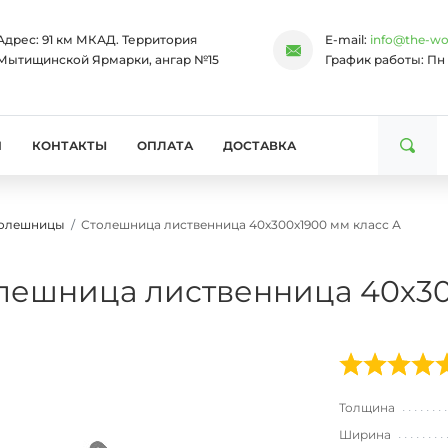
Адрес:
91 км МКАД. Территория
E-mail:
info@the-wo
Мытищинской Ярмарки, ангар №15
График работы:
Пн 
И
КОНТАКТЫ
ОПЛАТА
ДОСТАВКА
толешницы
Столешница лиственница 40х300х1900 мм класс А
лешница лиственница 40х30
Толщина
Ширина