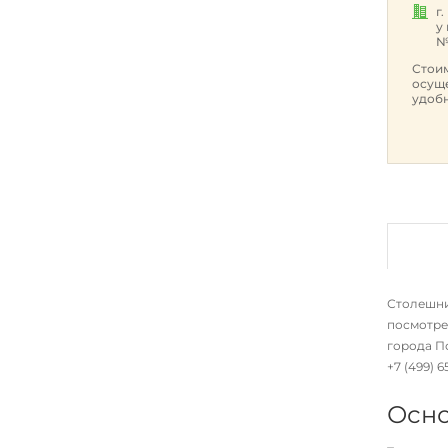
г
у
№
Стоим
осуще
удобн
Столешниц
посмотре
города По
+7 (499) 
Осно