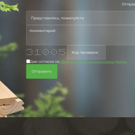
Отправ
***** * *** *** *******
* * ** * * * * *
* * * * * * * * * ******
** * * * * * * * *
* * * * * * * * *
* * * * * * * * *
***** ******* *** *** *****
Даю согласие на
обработку моих персональных данных