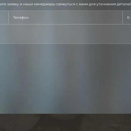
ьте заявку и наши менеджеры свяжуться с вами для уточнения деталей