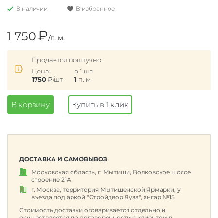
В наличии
В избранное
₽
1 750
/п. м.
Продается поштучно.
Цена:
в 1 шт:
1750
₽
/шт
1
п. м.
В корзину
Купить в 1 клик
ДОСТАВКА И САМОВЫВОЗ
Московская область, г. Мытищи, Волковское шоссе
строение 21А
г. Москва, территория Мытищенской Ярмарки, у
въезда под аркой "Стройдвор Яуза", ангар №15
Стоимость доставки оговаривается отдельно и
осуществляется по договоренности с клиентом в