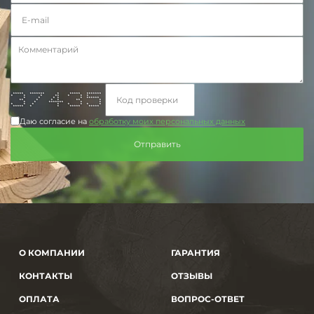
***** ******* * ***** *******
* * * ** * * *
* * * * * ******
** * * * ** *
* * ******* * *
* * * * * * * *
***** * * ***** *****
Даю согласие на
обработку моих персональных данных
О КОМПАНИИ
ГАРАНТИЯ
КОНТАКТЫ
ОТЗЫВЫ
ОПЛАТА
ВОПРОС-ОТВЕТ