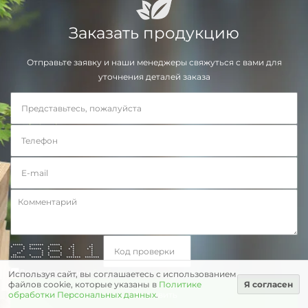
Заказать продукцию
Отправьте заявку и наши менеджеры свяжуться с вами для
уточнения деталей заказа
***** ******* ***** * *
* * * * * ** **
* ****** * * * * * *
* * ***** * *
** * * * * *
** * * * * * *
******* ***** ***** ******* *******
Даю согласие на
обработку моих персональных данных
Используя сайт, вы соглашаетесь с использованием
файлов cookie, которые указаны в
Политике
Я согласен
обработки Персональных данных
.