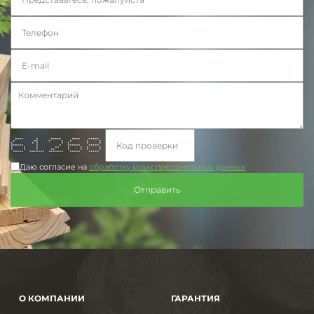
**** * ***** **** *****
* ** * * * * *
* * * * * * *
****** * * ****** *****
* * * ** * * * *
* * * ** * * * *
***** ******* ******* ***** *****
Даю согласие на
обработку моих персональных данных
О КОМПАНИИ
ГАРАНТИЯ