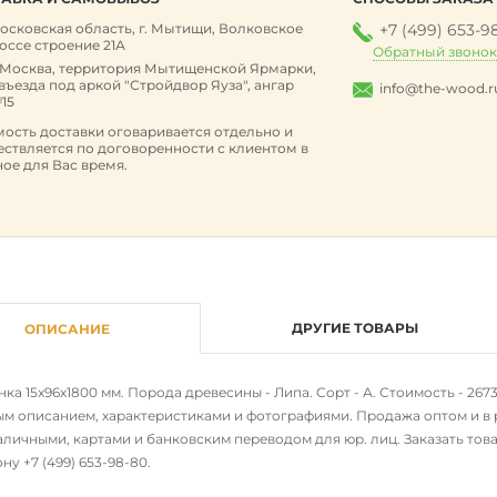
осковская область, г. Мытищи, Волковское
+7 (499) 653-9
оссе строение 21А
Обратный звоно
. Москва, территория Мытищенской Ярмарки,
 въезда под аркой "Стройдвор Яуза", ангар
info@the-wood.r
15
ость доставки оговаривается отдельно и
ствляется по договоренности с клиентом в
ое для Вас время.
ДРУГИЕ ТОВАРЫ
ОПИСАНИЕ
ка 15х96х1800 мм. Порода древесины - Липа. Сорт - А. Стоимость - 267
м описанием, характеристиками и фотографиями. Продажа оптом и в р
личными, картами и банковским переводом для юр. лиц. Заказать това
ону
+7 (499) 653-98-80
.