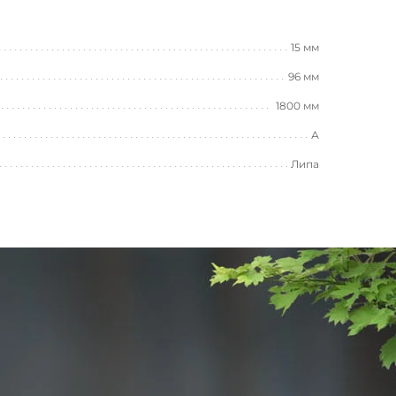
15 мм
96 мм
1800 мм
А
Липа