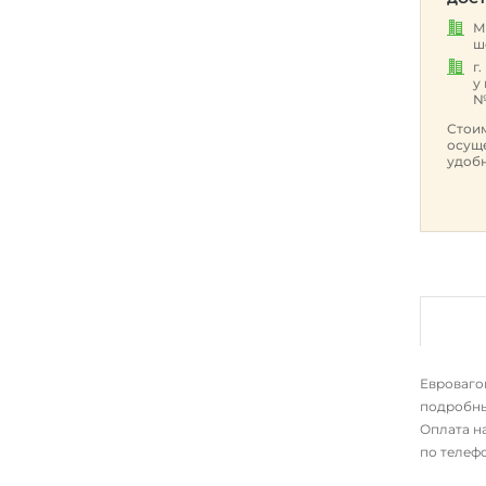
М
ш
г
у
№
Стоим
осуще
удобн
Евровагон
подробны
Оплата на
по телеф