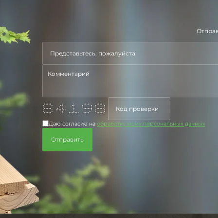
Отправ
***** * * ***** *****
* * ** ** * * * *
* * * * * * * * * *
***** * * * ****** *****
* * ******* * * * *
* * * * * * *
***** * ******* **** *****
Даю согласие на
обработку моих персональных данных