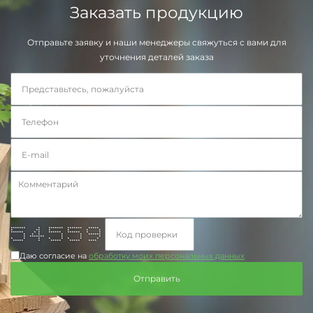
Заказать продукцию
Отправьте заявку и наши менеджеры свяжуться с вами для
уточнения деталей заказа
******* * ******* ******* *****
* ** * * * *
****** * * ****** ****** * *
* * * * * ******
* ******* * * *
* * * * * * * *
***** * ***** ***** ****
Даю согласие на
обработку моих персональных данных