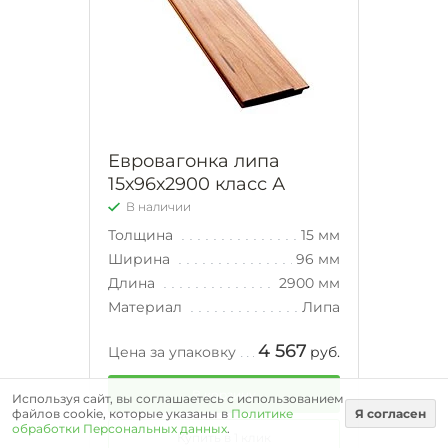
Евровагонка липа
15х96х2900 класс А
В наличии
Толщина
15 мм
Ширина
96 мм
Длина
2900 мм
Материал
Липа
4 567
Цена за упаковку
руб.
В корзину
Используя сайт, вы соглашаетесь с использованием
файлов cookie, которые указаны в
Политике
Я согласен
обработки Персональных данных
.
Купить в 1 клик