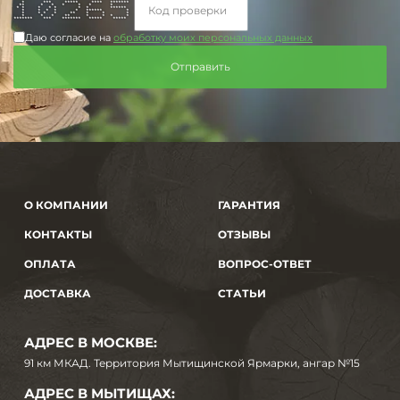
* *** ***** **** *******
** * * * * * *
* * * * * * * ******
* * * * * ****** *
* * * * ** * * *
* * * ** * * * *
******* *** ******* ***** *****
Даю согласие на
обработку моих персональных данных
О КОМПАНИИ
ГАРАНТИЯ
КОНТАКТЫ
ОТЗЫВЫ
ОПЛАТА
ВОПРОС-ОТВЕТ
ДОСТАВКА
СТАТЬИ
АДРЕС В МОСКВЕ:
91 км МКАД. Территория Мытищинской Ярмарки, ангар №15
АДРЕС В МЫТИЩАХ: