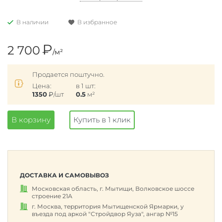
В наличии
В избранное
₽
2 700
/м²
Продается поштучно.
Цена:
в 1 шт:
1350
₽
/шт
0.5
м²
В корзину
Купить в 1 клик
ДОСТАВКА И САМОВЫВОЗ
Московская область, г. Мытищи, Волковское шоссе
строение 21А
г. Москва, территория Мытищенской Ярмарки, у
въезда под аркой "Стройдвор Яуза", ангар №15