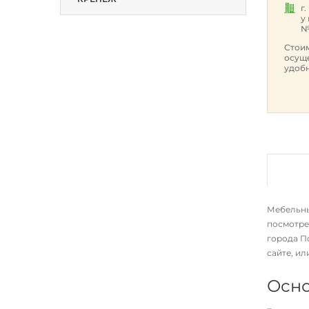
г
у
№
Стоим
осуще
удобн
Мебельный
посмотре
города П
сайте, и
Осно