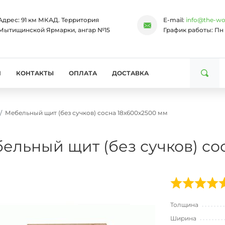
Адрес:
91 км МКАД. Территория
E-mail:
info@the-wo
Мытищинской Ярмарки, ангар №15
График работы:
Пн 
И
КОНТАКТЫ
ОПЛАТА
ДОСТАВКА
Мебельный щит (без сучков) сосна 18х600х2500 мм
ельный щит (без сучков) со
Толщина
Ширина