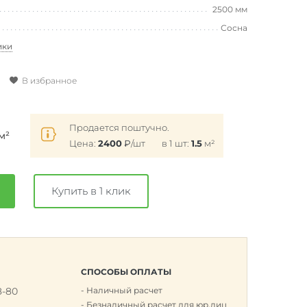
2500 мм
Сосна
ики
В избранное
Продается поштучно.
м²
Цена:
2400
₽
/шт
в 1 шт:
1.5
м²
Купить в 1 клик
СПОСОБЫ ОПЛАТЫ
8-80
Наличный расчет
к
Безналичный расчет для юр.лиц