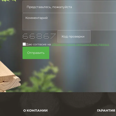
**** **** ***** **** *******
* * * * * *
* * * * * *
****** ****** ***** ****** *
* * * * * * * * *
* * * * * * * * *
***** ***** ***** ***** *
Даю согласие на
обработку моих персональных данных
О КОМПАНИИ
ГАРАНТИЯ