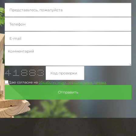
* * ***** ***** *****
** ** * * * * * *
* * * * * * * * *
* * * ***** ***** **
******* * * * * * *
* * * * * * * *
* ******* ***** ***** *****
Даю согласие на
обработку моих персональных данных