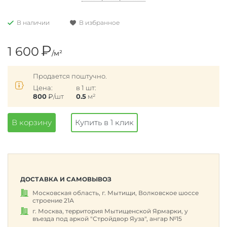
В наличии
В избранное
₽
1 600
/м²
Продается поштучно.
Цена:
в 1 шт:
800
₽
/шт
0.5
м²
В корзину
Купить в 1 клик
ДОСТАВКА И САМОВЫВОЗ
Московская область, г. Мытищи, Волковское шоссе
строение 21А
г. Москва, территория Мытищенской Ярмарки, у
въезда под аркой "Стройдвор Яуза", ангар №15