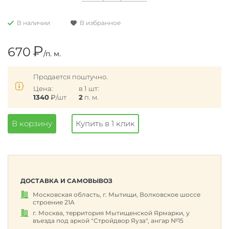
В наличии
В избранное
₽
670
/п. м.
Продается поштучно.
Цена:
в 1 шт:
1340
₽
/шт
2
п. м.
В корзину
Купить в 1 клик
ДОСТАВКА И САМОВЫВОЗ
Московская область, г. Мытищи, Волковское шоссе
строение 21А
г. Москва, территория Мытищенской Ярмарки, у
въезда под аркой "Стройдвор Яуза", ангар №15