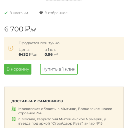
В наличии
В избранное
₽
6 700
/м²
Продается поштучно.
Цена:
в 1 шт:
6432
₽
/шт
0.96
м²
В корзину
Купить в 1 клик
ДОСТАВКА И САМОВЫВОЗ
Московская область, г. Мытищи, Волковское шоссе
строение 21А
г. Москва, территория Мытищенской Ярмарки, у
въезда под аркой "Стройдвор Яуза", ангар №15