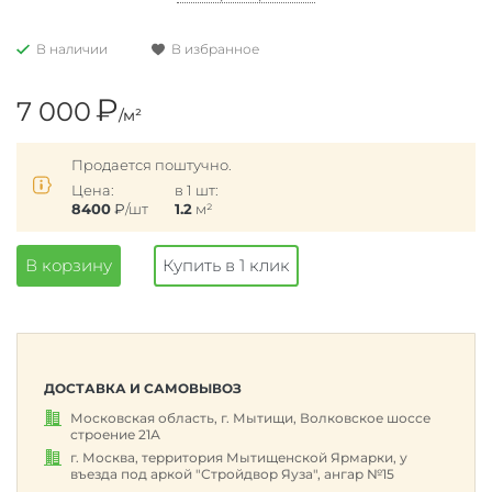
В наличии
В избранное
₽
7 000
/м²
Продается поштучно.
Цена:
в 1 шт:
8400
₽
/шт
1.2
м²
В корзину
Купить в 1 клик
ДОСТАВКА И САМОВЫВОЗ
Московская область, г. Мытищи, Волковское шоссе
строение 21А
г. Москва, территория Мытищенской Ярмарки, у
въезда под аркой "Стройдвор Яуза", ангар №15