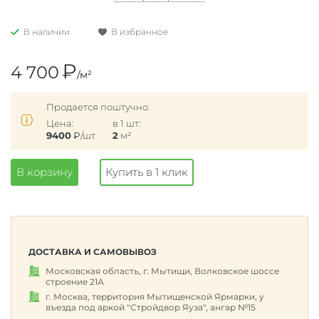
В наличии
В избранное
₽
4 700
/м²
Продается поштучно.
Цена:
в 1 шт:
9400
₽
/шт
2
м²
В корзину
Купить в 1 клик
ДОСТАВКА И САМОВЫВОЗ
Московская область, г. Мытищи, Волковское шоссе
строение 21А
г. Москва, территория Мытищенской Ярмарки, у
въезда под аркой "Стройдвор Яуза", ангар №15