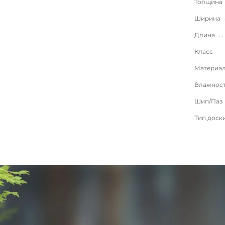
Толщина
Ширина
Длина
Класс
Материа
Влажнос
Шип/Паз
Тип доск