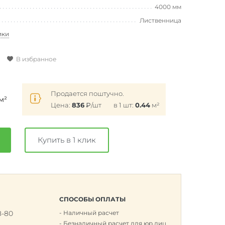
4000 мм
Лиственница
ики
В избранное
Продается поштучно.
м²
Цена:
836
₽
/шт
в 1 шт:
0.44
м²
Купить в 1 клик
СПОСОБЫ ОПЛАТЫ
8-80
Наличный расчет
к
Безналичный расчет для юр.лиц