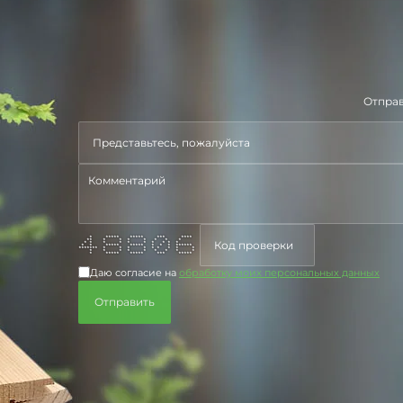
Отправ
* ***** ***** *** ****
** * * * * * * *
* * * * * * * * * *
* * ***** ***** * * * ******
******* * * * * * * * * *
* * * * * * * * *
* ***** ***** *** *****
Даю согласие на
обработку моих персональных данных