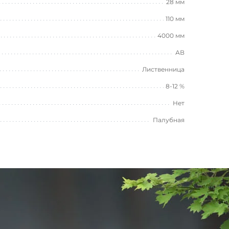
28 мм
110 мм
4000 мм
АВ
Лиственница
8-12 %
Нет
Палубная