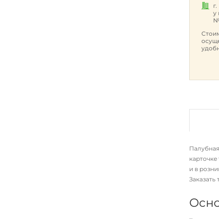
г
у
№
Стоим
осуще
удобн
Палубная 
карточке
и в розн
Заказать 
Осно