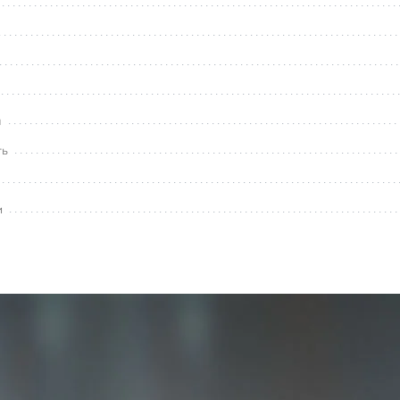
л
ть
и