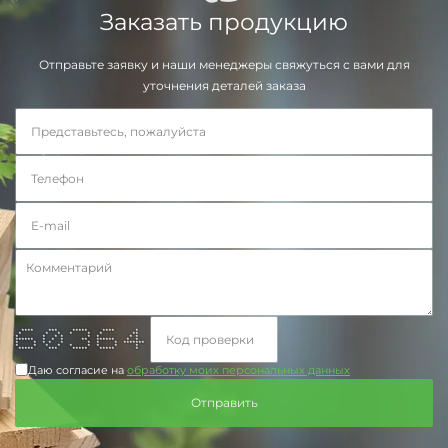
Заказать продукцию
Отправьте заявку и наши менеджеры свяжуться с вами для
уточнения деталей заказа
**** *** ***** **** *
* * * * * * **
* * * * * * * *
****** * * * ** ****** * *
* * * * * * * * *******
* * * * * * * * *
***** *** ***** ***** *
Даю согласие на
обработку моих персональных данных