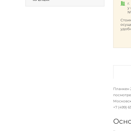
г
у
№
Стоим
осуще
удобн
Планкен 2
посмотре
Московско
+7 (499) 
Осно