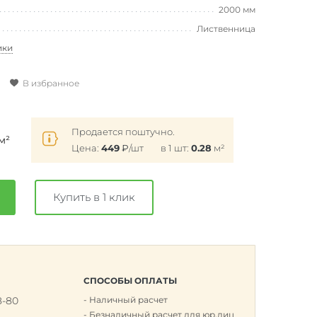
2000 мм
Лиственница
ики
В избранное
Продается поштучно.
м²
Цена:
449
₽
/шт
в 1 шт:
0.28
м²
Купить в 1 клик
СПОСОБЫ ОПЛАТЫ
8-80
Наличный расчет
к
Безналичный расчет для юр.лиц