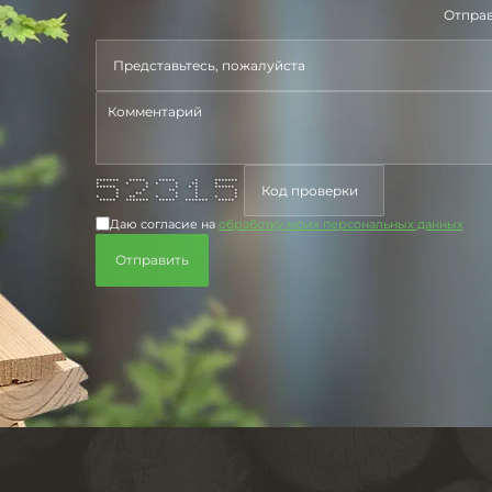
Отправ
******* ***** ***** * *******
* * * * * ** *
****** * * * * ******
* * ** * *
* ** * * *
* * ** * * * * *
***** ******* ***** ******* *****
Даю согласие на
обработку моих персональных данных