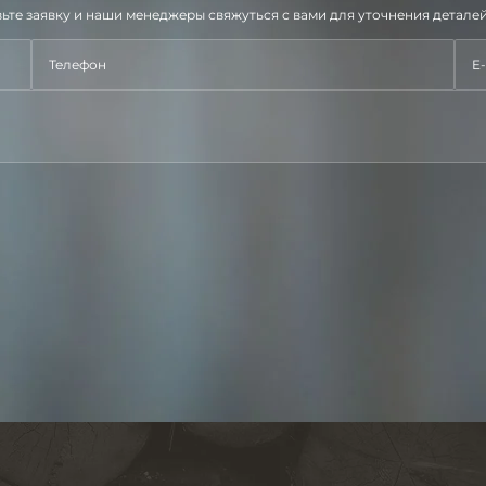
ьте заявку и наши менеджеры свяжуться с вами для уточнения деталей