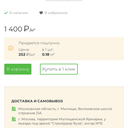
В наличии
В избранное
₽
1 400
/м²
Продается поштучно.
Цена:
в 1 шт:
252
₽
/шт
0.18
м²
В корзину
Купить в 1 клик
ДОСТАВКА И САМОВЫВОЗ
Московская область, г. Мытищи, Волковское шоссе
строение 21А
г. Москва, территория Мытищенской Ярмарки, у
въезда под аркой "Стройдвор Яуза", ангар №15