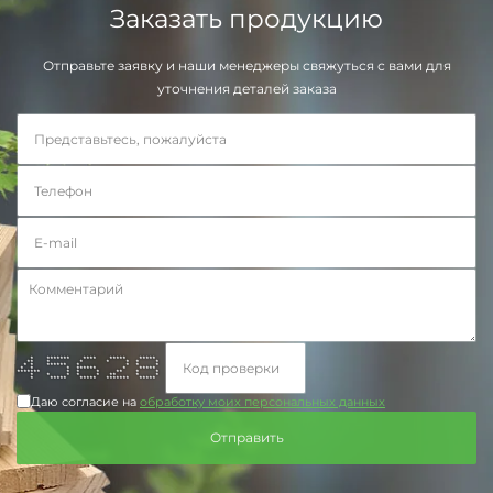
Заказать продукцию
Отправьте заявку и наши менеджеры свяжуться с вами для
уточнения деталей заказа
* ******* **** ***** *****
** * * * * * *
* * ****** * * * *
* * * ****** * *****
******* * * * ** * *
* * * * * ** * *
* ***** ***** ******* *****
Даю согласие на
обработку моих персональных данных