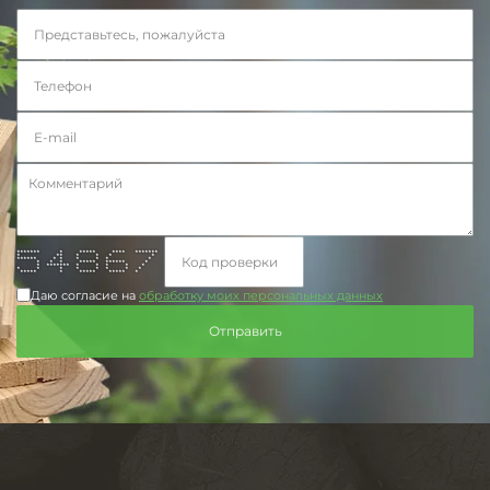
******* * ***** **** *******
* ** * * * *
****** * * * * * *
* * * ***** ****** *
* ******* * * * * *
* * * * * * * *
***** * ***** ***** *
Даю согласие на
обработку моих персональных данных