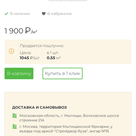
В наличии
В избранное
₽
1 900
/м²
Продается поштучно.
Цена:
в 1 шт:
1045
₽
/шт
0.55
м²
В корзину
Купить в 1 клик
ДОСТАВКА И САМОВЫВОЗ
Московская область, г. Мытищи, Волковское шоссе
строение 21А
г. Москва, территория Мытищенской Ярмарки, у
въезда под аркой "Стройдвор Яуза", ангар №15