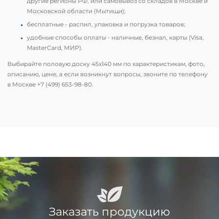
другие регионы РФ, или самовывоз со складов в Москве и
Московской области (Мытищи);
бесплатные - распил, упаковка и погрузка товаров;
удобные способы оплаты - наличные, безнал, карты (Visa,
MasterCard, МИР).
Выбирайте половую доску 45х140 мм по характеристикам, фото,
описанию, цене, а если возникнут вопросы, звоните по телефону
в Москве
+7 (499) 653-98-80
.
Заказать продукцию