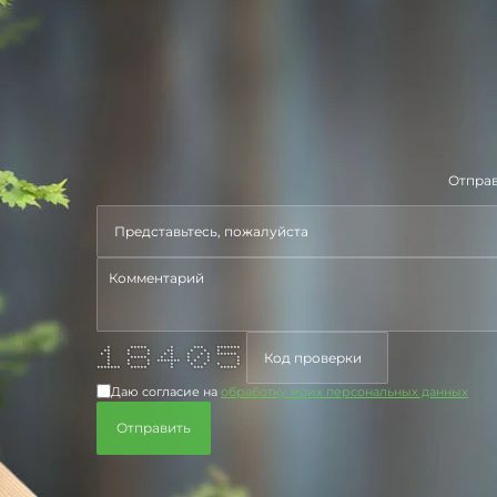
Отправ
* ***** * *** *******
** * * ** * * *
* * * * * * * * * ******
* ***** * * * * * *
* * * ******* * * * *
* * * * * * * *
******* ***** * *** *****
Даю согласие на
обработку моих персональных данных