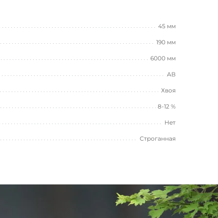
45 мм
190 мм
6000 мм
АВ
Хвоя
8-12 %
Нет
Строганная