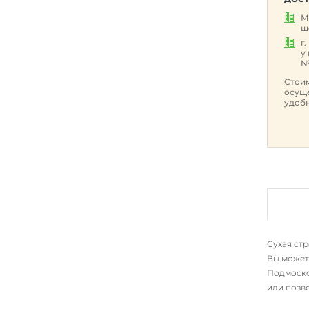
М
ш
г
у
№
Стоим
осуще
удобн
Сухая стр
Вы может
Подмоско
или позв