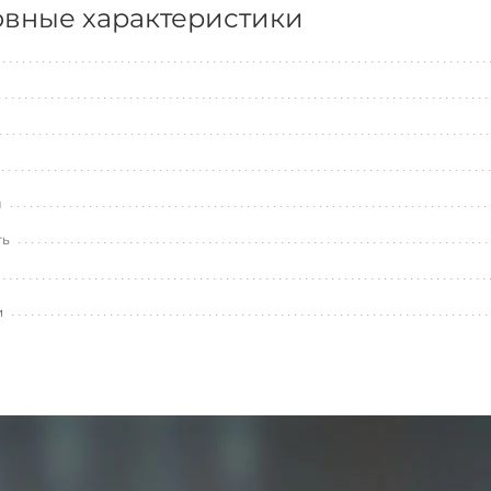
вные характеристики
л
ть
и