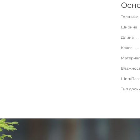
Осно
Толщина
Ширина
Длина
Класс
Материа
Влажнос
Шип/Паз
Тип доск