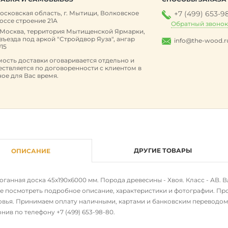
осковская область, г. Мытищи, Волковское
+7 (499) 653-9
оссе строение 21А
Обратный звоно
. Москва, территория Мытищенской Ярмарки,
 въезда под аркой "Стройдвор Яуза", ангар
info@the-wood.r
15
ость доставки оговаривается отдельно и
ствляется по договоренности с клиентом в
ое для Вас время.
ДРУГИЕ ТОВАРЫ
ОПИСАНИЕ
оганная доска 45х190х6000 мм. Порода древесины - Хвоя. Класс - АВ. Вл
е посмотреть подробное описание, характеристики и фотографии. Про
вья. Принимаем оплату наличными, картами и банковским переводом. З
онив по телефону
+7 (499) 653-98-80
.